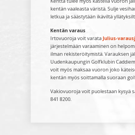
Kenttä tulee myös kastella vuoron jä
kentän vaaleasta väristä. Sulje vesiha
letkua ja säästytään ikäviltä yllätyksilt
Kentän varaus
Irtovuoroja voit varata
Julius-varau
järjestelmään varaaminen on helpomp
ilman rekisteröitymistä. Varauksen j
Uudenkaupungin Golfklubin Caddiema
voit myös maksaa vuoron joko käteisel
kentän myös soittamalla suoraan golf
Vakiovuoroja voit puolestaan kysyä 
841 8200.