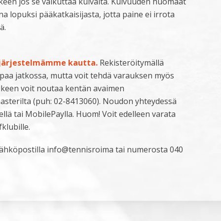
lkeen jos se vaikuttaa kuivalta. Kuivuuden huomaat
na lopuksi pääkatkaisijasta, jotta paine ei irrota
ä.
sjärjestelmämme kautta.
Rekisteröitymällä
aa jatkossa, mutta voit tehdä varauksen myös
älkeen voit noutaa kentän avaimen
sterilta (puh: 02-8413060). Noudon yhteydessä
lä tai MobilePaylla. Huom! Voit edelleen varata
klubille.
sähköpostilla info@tennisroima tai numerosta 040