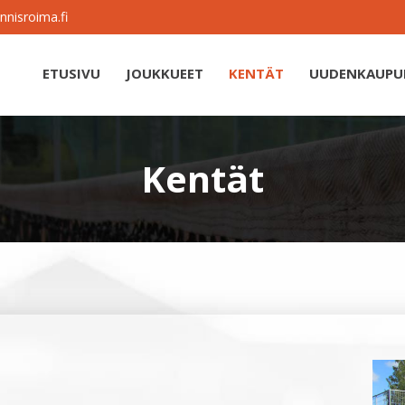
nnisroima.fi
ETUSIVU
JOUKKUEET
KENTÄT
UUDENKAUPUN
Kentät