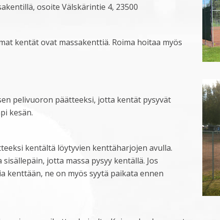
kentillä, osoite Välskärintie 4, 23500
mmat kentät ovat massakenttiä. Roima hoitaa myös
en pelivuoron päätteeksi, jotta kentät pysyvät
pi kesän.
teeksi kentältä löytyvien kenttäharjojen avulla.
sisällepäin, jotta massa pysyy kentällä. Jos
ia kenttään, ne on myös syytä paikata ennen